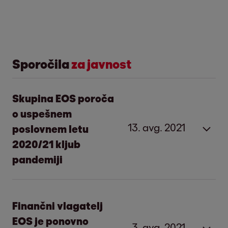
Sporočila
za javnost
Skupina EOS poroča
o uspešnem
13. avg. 2021
poslovnem letu
2020/21 kljub
pandemiji
EOS kljub rahlemu zmanjšanju prihodkov
ostaja donosen
Finančni vlagatelj
Visoka raven naložb v zavarovane in
EOS je ponovno
3. avg. 2021