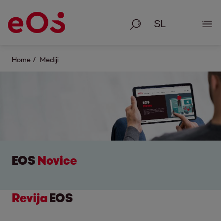
Iskanje
Prik
Home
Mediji
EOS
Novice
Revija
EOS