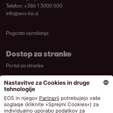
Telefon:
+386 1 3000 500
info@eos-ksi.si
Pogosta vprašanja
Dostop za stranke
Portal za stranke
EOS KSI je specializirana družba za
upravljanje s terjatvami. Izvajamo storitve
izterjave in odkupa zavarovanih in
nezavarovanih terjatev tako v Sloveniji kakor
tujini. S svojimi bogatimi izkušnjami in