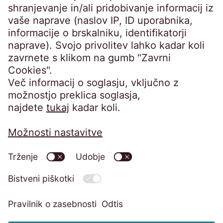
znanjem vam pomagamo rešiti neplačane
zapadle terjatve. Vstopite v stik z nami!
Politika zasebnosti
Informacije strankam (GDPR)
Kodeks ravnanja
Sistem zaščite žvižgačev