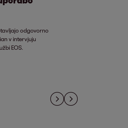
otavljajo odgovorno
n v intervjuju
ružbi EOS.