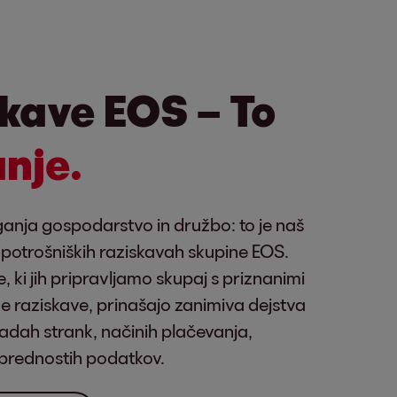
kave EOS – To
nje.
ganja gospodarstvo in družbo: to je naš
 in potrošniških raziskavah skupine EOS.
, ki jih pripravljamo skupaj s priznanimi
žne raziskave, prinašajo zanimiva dejstva
vadah strank, načinih plačevanja,
in prednostih podatkov.