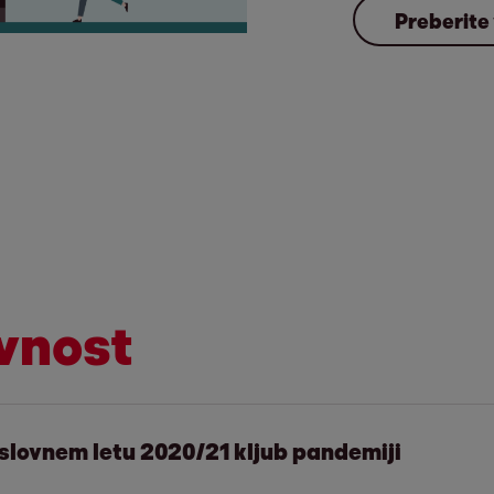
Preberite
avnost
lovnem letu 2020/21 kljub pandemiji