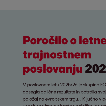
Poročilo o letn
trajnostnem
poslovanju
202
V poslovnem letu 2025/26 je skupina E
dosegla odlične rezultate in potrdila sv
položaj na evropskem trgu. . Ključno vlo
uspehu so imele obsežne naložbe in usm