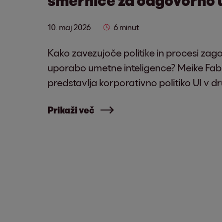
10. maj 2026
6 minut
Kako zavezujoče politike in procesi zag
uporabo umetne inteligence? Meike Fabia
predstavlja korporativno politiko UI v d
Prikaži več