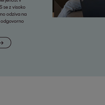
S se z visoko
vno odziva na
ti odgovorno