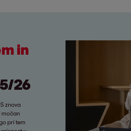
em in
5/26
OS znova
oj močan
go pri tem
erjenost v