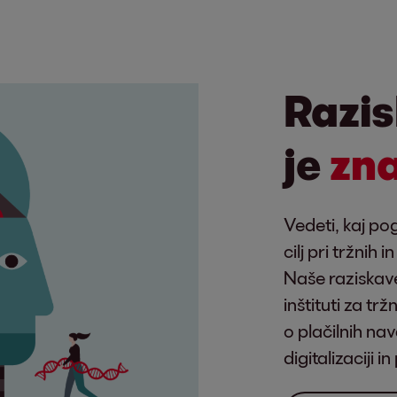
Razis
je
zna
Vedeti, kaj po
cilj pri tržnih
Naše raziskave
inštituti za tr
o plačilnih na
digitalizaciji 