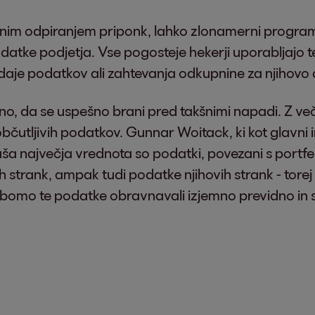
krbnim odpiranjem priponk, lahko zlonamerni progra
datke podjetja. Vse pogosteje hekerji uporabljajo 
aje podatkov ali zahtevanja odkupnine za njihovo d
o, da se uspešno brani pred takšnimi napadi. Z več
čutljivih podatkov. Gunnar Woitack, ki kot glavni i
ša največja vrednota so podatki, povezani s portfelji
h strank, ampak tudi podatke njihovih strank - torej po
omo te podatke obravnavali izjemno previdno in stor