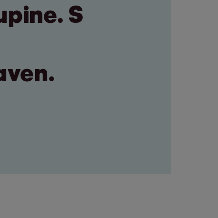
upine. S
aven.