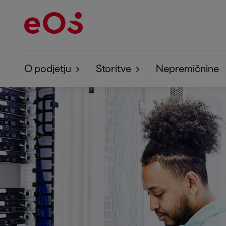
O podjetju
Storitve
Nepremičnine
O podjetju
Storitve
Trajnostni Razvoj
Odkup zapadlih terjatev
Mednarodna izterjava terja
Izterjava zapadlih terjatev
Premostitveni krediti