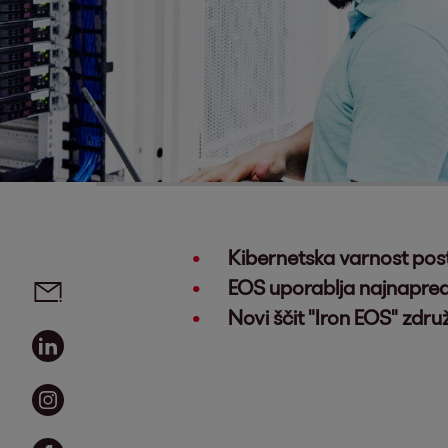
Kibernetska varnost pos
Social media links - share article
Email
EOS uporablja najnapred
Novi ščit "Iron EOS" zdr
Linkedin
Instagram
Facebook