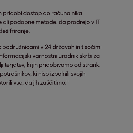
m pridobi dostop do računalnika
te ali podobne metode, da prodrejo v IT
ešifriranje.
 podružnicami v 24 državah in tisočimi
nformacijski varnostni uradnik skrbi za
 terjatev, ki jih pridobivamo od strank.
trošnikov, ki niso izpolnili svojih
ili vse, da jih zaščitimo."