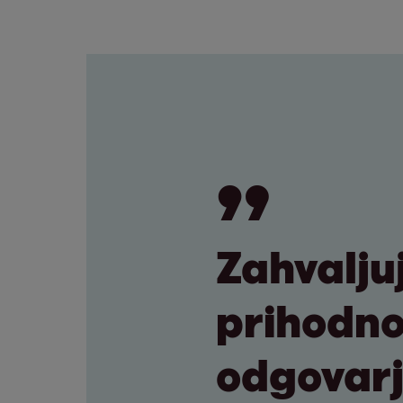
Zahvalju
prihodnos
odgovarj