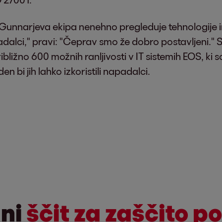
i, Gunnarjeva ekipa nenehno pregleduje tehnologije i
dalci," pravi: "Čeprav smo že dobro postavljeni." 
bližno 600 možnih ranljivosti v IT sistemih EOS, ki so 
en bi jih lahko izkoristili napadalci.
ni
ščit za zaščito p