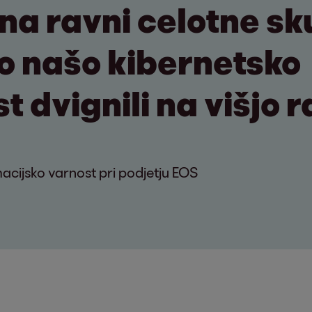
na ravni celotne sk
 našo kibernetsko
 dvignili na višjo r
acijsko varnost pri podjetju EOS