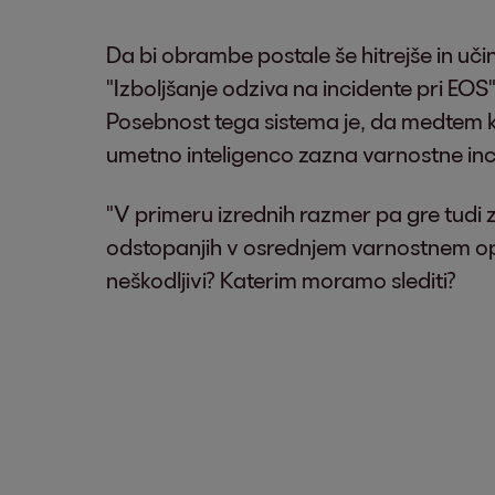
Da bi obrambe postale še hitrejše in učin
"Izboljšanje odziva na incidente pri EOS
Posebnost tega sistema je, da medtem ko 
umetno inteligenco zazna varnostne in
"V primeru izrednih razmer pa gre tudi
odstopanjih v osrednjem varnostnem oper
neškodljivi? Katerim moramo slediti?