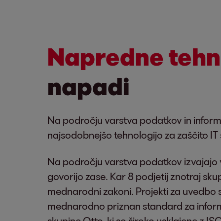
Napredne tehn
napadi
Na področju varstva podatkov in informac
najsodobnejšo tehnologijo za zaščito IT
Na področju varstva podatkov izvajajo v
govorijo zase. Kar 8 podjetij znotraj sku
mednarodni zakoni. Projekti za uvedbo st
mednarodno priznan standard za informa
skupine Otto, ki so široko usklajene z IS