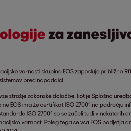
ologije
za zanesljiv
ijske varnosti skupina EOS zaposluje približno 90 lj
 sistemov pred napadalci.
se strožje zakonske določbe, kot je Splošna uredba
pine EOS ima že certifikat ISO 27001 na področju inf
andarda ISO 27001 so se začeli tudi v nekaterih dru
cijsko varnost. Poleg tega se vsa EOS podjetja dr
O 27001.