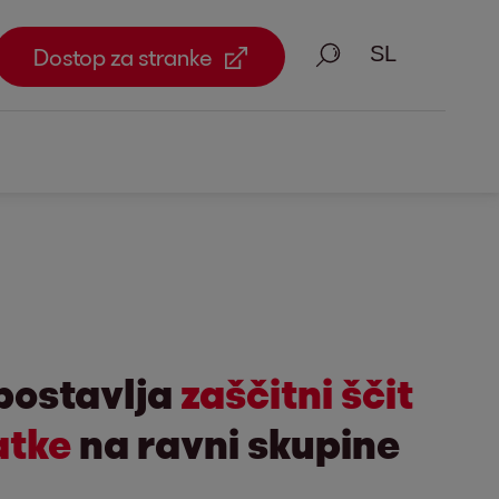
Iskanje
Dostop za stranke
postavlja
zaščitni ščit
atke
na ravni skupine