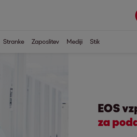
Stranke
Zaposlitev
Mediji
Stik
tev
EOS vz
za pod