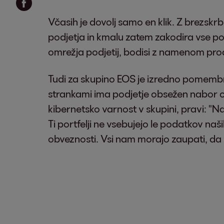
Včasih je dovolj samo en klik. Z brezs
podjetja in kmalu zatem zakodira vse po
omrežja podjetij, bodisi z namenom prod
Tudi za skupino EOS je izredno pomembn
strankami ima podjetje obsežen nabor ob
kibernetsko varnost v skupini, pravi: "Na
Ti portfelji ne vsebujejo le podatkov naši
obveznosti. Vsi nam morajo zaupati, da b