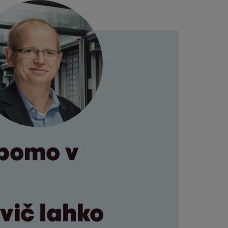
 bomo v
vič lahko