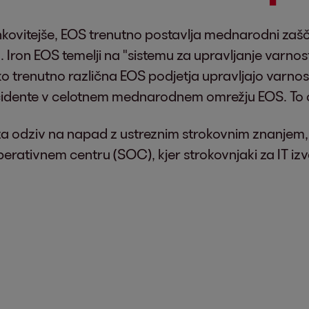
kovitejše, EOS trenutno postavlja mednarodni zaščitn
". Iron EOS temelji na "sistemu za upravljanje varnos
trenutno različna EOS podjetja upravljajo varnost 
cidente v celotnem mednarodnem omrežju EOS. To o
 za odziv na napad z ustreznim strokovnim znanjem
ativnem centru (SOC), kjer strokovnjaki za IT izve