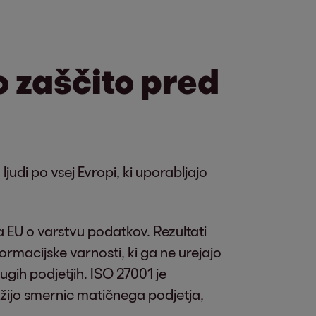
o zaščito pred
udi po vsej Evropi, ki uporabljajo
 EU o varstvu podatkov. Rezultati
ormacijske varnosti, ki ga ne urejajo
gih podjetjih. ISO 27001 je
žijo smernic matičnega podjetja,