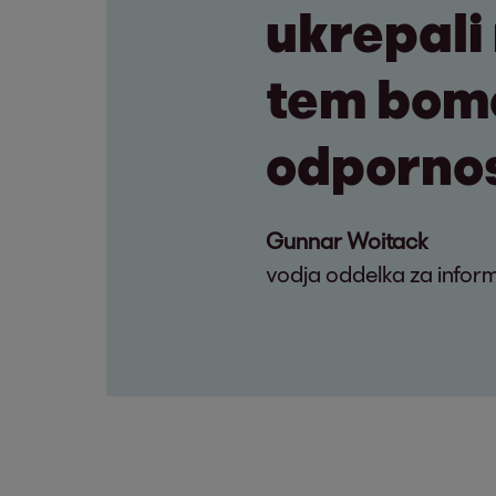
ukrepali 
tem bomo
odpornost
Gunnar Woitack
vodja oddelka za inform